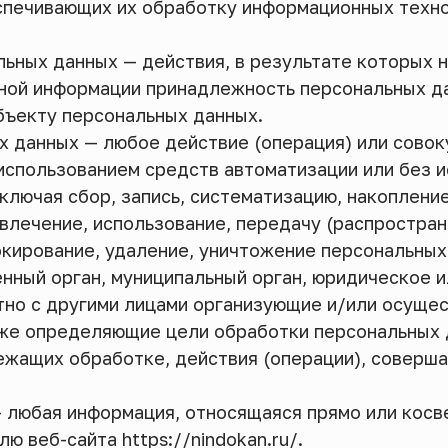
спечивающих их обработку информационных техно
льных данных — действия, в результате которых
ной информации принадлежность персональных д
бъекту персональных данных.
х данных — любое действие (операция) или совок
использованием средств автоматизации или без и
ключая сбор, запись, систематизацию, накопление
звлечение, использование, передачу (распростра
окирование, удаление, уничтожение персональных
енный орган, муниципальный орган, юридическое и
тно с другими лицами организующие и/или осуще
кже определяющие цели обработки персональных 
ежащих обработке, действия (операции), соверш
— любая информация, относящаяся прямо или косв
 веб-сайта https://nindokan.ru/.