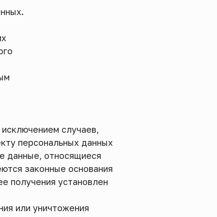
нных.
их
ого
ным
 исключением случаев,
кту персональных данных
ые данные, относящиеся
еются законные основания
ее получения установлен
ния или уничтожения