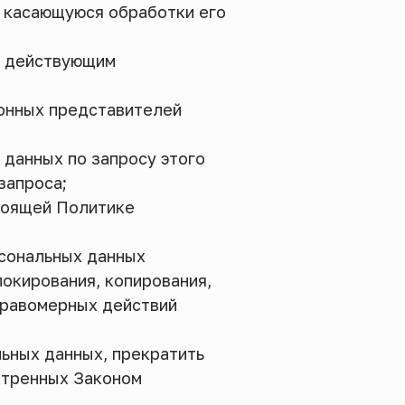
, касающуюся обработки его
м действующим
конных представителей
 данных по запросу этого
запроса;
стоящей Политике
рсональных данных
локирования, копирования,
правомерных действий
льных данных, прекратить
отренных Законом